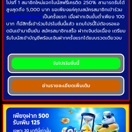
โปรที่ 1 สมาชิกใหม่แจกโบนัสฟรีเครดิต 250% สามารถรับได้
สูงสุดถึง 5,000 บาท ขอเพียงแค่คุณสมัครสมาชิกเข้าร่วม
เว็บตรง
ufabet
เป็นครั้งแรก เมื่อฝากเงินขั้นต่ำเพียง 100
บาท ก็มีสิทธิ์เข้าร่วมโปรโมชั่นนี้แล้ว แถมโปรนี้ไม่ต้องรอแอ
ดมินเข้ามายืนยัน สมัครสมาชิกเสร็จ ฝากเงินต่อเนื่อง เตรียม
รับโบนัสเข้าบัญชีพร้อมเงินฝากครั้งแรกได้แบบรวดเดียวจบ
รับโปรโมชั่นนี้
อ่านรายละเอียดเพิ่มเติม