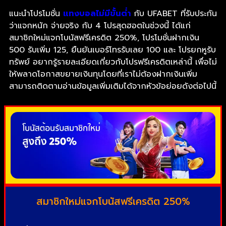
แนะนำโปรโมชั่น
แทงบอลไม่มีขั้นต่ำ
กับ UFABET ที่รับประกัน
ว่าแจกหนัก จ่ายจริง กับ 4 โปรสุดฮอตในช่วงนี้ ได้แก่
สมาชิกใหม่แจกโบนัสฟรีเครดิต 250%, โปรโมชั่นฝากเงิน
500 รับเพิ่ม 125, ยืนยันเบอร์โทรรับเลย 100 และ โปรยกหูรับ
ทรัพย์ อยากรู้รายละเอียดเกี่ยวกับโปรฟรีเครดิตเหล่านี้ เพื่อไม่
ให้พลาดโอกาสขยายเงินทุนโดยที่เราไม่ต้องฝากเงินเพิ่ม
สามารถติดตามอ่านข้อมูลเพิ่มเติมได้จากหัวข้อย่อยดังต่อไปนี้
สมาชิกใหม่แจกโบนัสฟรีเครดิต 250%