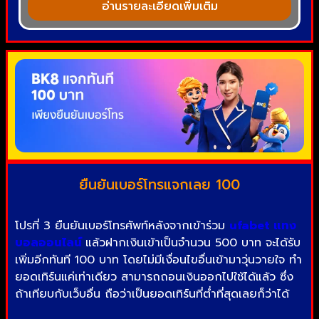
อ่านรายละเอียดเพิ่มเติม
ยืนยันเบอร์โทรแจกเลย 100
โปรที่ 3 ยืนยันเบอร์โทรศัพท์หลังจากเข้าร่วม
ufabet แทง
บอลออนไลน์
แล้วฝากเงินเข้าเป็นจำนวน 500 บาท จะได้รับ
เพิ่มอีกทันที 100 บาท โดยไม่มีเงื่อนไขอื่นเข้ามาวุ่นวายใจ ทำ
ยอดเทิร์นแค่เท่าเดียว สามารถถอนเงินออกไปใช้ได้แล้ว ซึ่ง
ถ้าเทียบกับเว็บอื่น ถือว่าเป็นยอดเทิร์นที่ต่ำที่สุดเลยก็ว่าได้