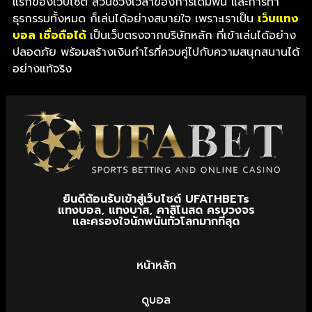
แรกของเว็บไซต์ ส่วนช่วงเวลาของการเดิมพัน และการทำ
ธุรกรรมทั้งหมด ก็เล่นได้อย่างสบายใจ เพราะเราเป็น
เว็บแทง
บอล เชื่อถือได้
เป็นเว็บตรงจากบริษัทหลัก ที่เข้าเล่นได้อย่าง
ปลอดภัย พร้อมสร้างเงินกำไรที่ควบคู่ไปกับความสนุกสนานได้
อย่างแท้จริง
ยินดีต้อนรับเข้าสู่เว็บไซต์ UFATHBETs
แทงบอล, แทงบาส, คาสิโนสด ครบวงจร
และครองใจนักพนันทั่วโลกมากที่สุด
หน้าหลัก
ดูบอล