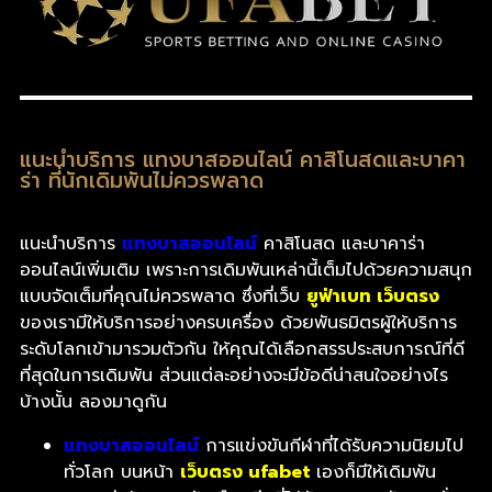
แนะนำบริการ แทงบาสออนไลน์ คาสิโนสดและบาคา
ร่า ที่นักเดิมพันไม่ควรพลาด
แนะนำบริการ
แทงบาสออนไลน์
คาสิโนสด และบาคาร่า
ออนไลน์เพิ่มเติม เพราะการเดิมพันเหล่านี้เต็มไปด้วยความสนุก
แบบจัดเต็มที่คุณไม่ควรพลาด ซึ่งที่เว็บ
ยูฟ่าเบท เว็บตรง
ของเรามีให้บริการอย่างครบเครื่อง ด้วยพันธมิตรผู้ให้บริการ
ระดับโลกเข้ามารวมตัวกัน ให้คุณได้เลือกสรรประสบการณ์ที่ดี
ที่สุดในการเดิมพัน ส่วนแต่ละอย่างจะมีข้อดีน่าสนใจอย่างไร
บ้างนั้น ลองมาดูกัน
แทงบาสออนไลน์
การแข่งขันกีฬาที่ได้รับความนิยมไป
ทั่วโลก บนหน้า
เว็บตรง
ufabet
เองก็มีให้เดิมพัน