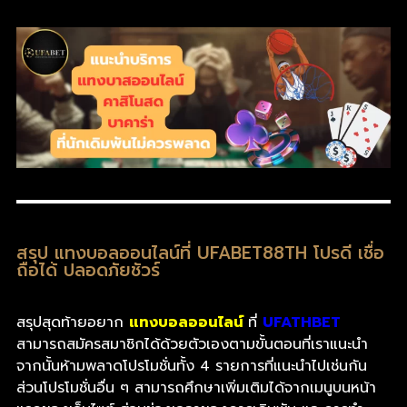
สรุป แทงบอลออนไลน์ที่ UFABET88TH โปรดี เชื่อ
ถือได้ ปลอดภัยชัวร์
สรุปสุดท้ายอยาก
แทงบอลออนไลน์
ที่
UFATHBET
สามารถสมัครสมาชิกได้ด้วยตัวเองตามขั้นตอนที่เราแนะนำ
จากนั้นห้ามพลาดโปรโมชั่นทั้ง 4 รายการที่แนะนำไปเช่นกัน
ส่วนโปรโมชั่นอื่น ๆ สามารถศึกษาเพิ่มเติมได้จากเมนูบนหน้า